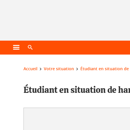
Gestion des cookies
Ouvrir le menu principal
Ouvrir le moteur de recherche
Vous êtes ici :
Accueil
Votre situation
Étudiant en situation de
Étudiant en situation de handicap
Étudiant en situation de h