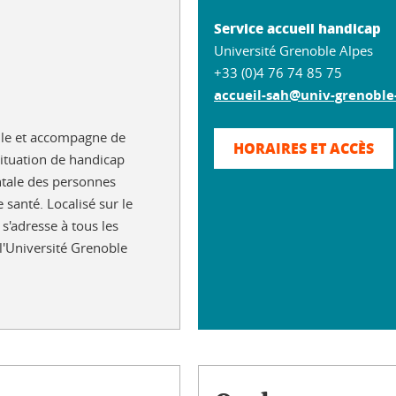
Service accueil handicap
Université Grenoble Alpes
+33 (0)4 76 74 85 75
accueil-sah@univ-grenoble-
ille et accompagne de
HORAIRES ET ACCÈS
ituation de handicap
tale des personnes
santé. Localisé sur le
s'adresse à tous les
 l'Université Grenoble