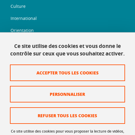
Culture
International
Orientation
Entreprenariat
Ce site utilise des cookies et vous donne le
contrôle sur ceux que vous souhaitez activer.
Informations légales
ACCEPTER TOUS LES COOKIES
Plan du site
Mentions légales
PERSONNALISER
Données personnelles
Crédits
REFUSER TOUS LES COOKIES
Politique des cookies
Ce site utilise des cookies pour vous proposer la lecture de vidéos,