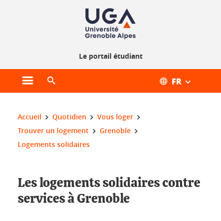
Gestion des cookies
Le portail étudiant
FR
Ouvrir le menu principal
Ouvrir le moteur de recherche
Vous êtes ici :
Accueil
Quotidien
Vous loger
Trouver un logement
Grenoble
Logements solidaires
Les logements solidaires contre
services à Grenoble