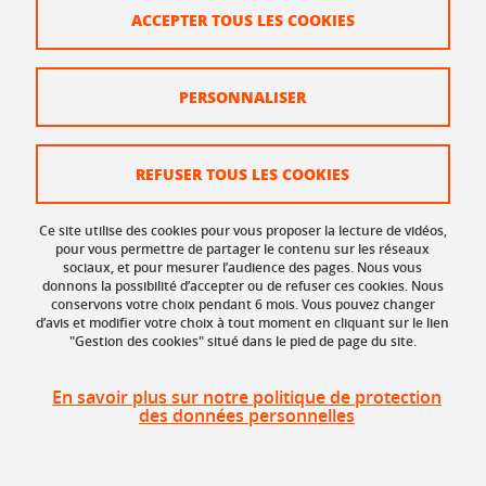
ACCEPTER TOUS LES COOKIES
09
PERSONNALISER
JUL
REFUSER TOUS LES COOKIES
RÉUNION, WEBINAIRE
Réunion d'information : démarches pour
Ce site utilise des cookies pour vous proposer la lecture de vidéos,
votre arrivée et votre installation à Valence
pour vous permettre de partager le contenu sur les réseaux
sociaux, et pour mesurer l’audience des pages. Nous vous
Du
9 juillet 2026
au
27 août 2026
donnons la possibilité d’accepter ou de refuser ces cookies. Nous
conservons votre choix pendant 6 mois. Vous pouvez changer
À distance, Valence
d’avis et modifier votre choix à tout moment en cliquant sur le lien
"Gestion des cookies" situé dans le pied de page du site.
09
En savoir plus sur notre politique de protection
des données personnelles
JUL