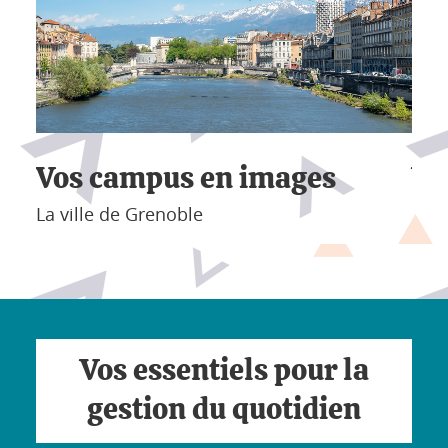
Vos campus en images
Vo
le
La ville de Grenoble
La v
Vos essentiels pour la
gestion du quotidien