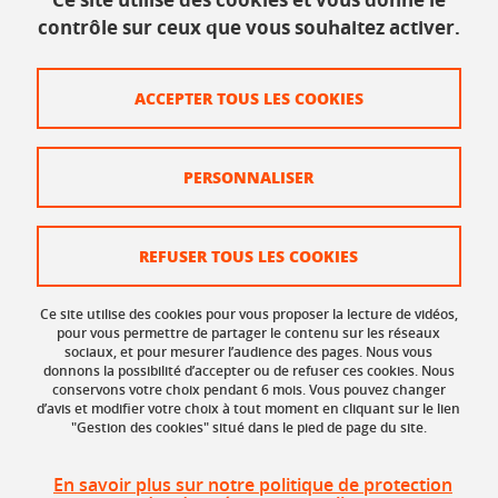
contrôle sur ceux que vous souhaitez activer.
Informations légales
ACCEPTER TOUS LES COOKIES
Plan du site
Mentions légales
PERSONNALISER
Données personnelles
Crédits
REFUSER TOUS LES COOKIES
Politique des cookies
Ce site utilise des cookies pour vous proposer la lecture de vidéos,
Gestion des cookies
pour vous permettre de partager le contenu sur les réseaux
sociaux, et pour mesurer l’audience des pages. Nous vous
donnons la possibilité d’accepter ou de refuser ces cookies. Nous
Accessibilité : non conforme
conservons votre choix pendant 6 mois. Vous pouvez changer
d’avis et modifier votre choix à tout moment en cliquant sur le lien
"Gestion des cookies" situé dans le pied de page du site.
En savoir plus sur notre politique de protection