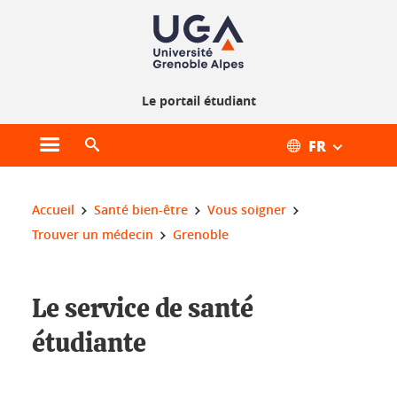
Gestion des cookies
Le portail étudiant
FR
Ouvrir le menu principal
Ouvrir le moteur de recherche
Vous êtes ici :
Accueil
Santé bien-être
Vous soigner
Trouver un médecin
Grenoble
Le service de santé étudiante
Le service de santé
étudiante