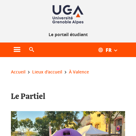
Gestion des cookies
Le portail étudiant
FR
Ouvrir le menu principal
Ouvrir le moteur de recherche
Vous êtes ici :
Accueil
Lieux d'accueil
À Valence
Le Partiel