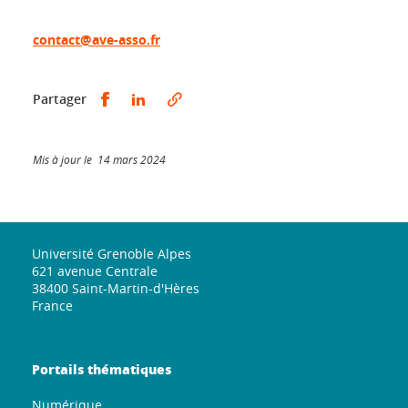
contact@ave-asso.fr
Partager sur Facebook
Partager sur LinkedIn
Partager
Mis à jour le 14 mars 2024
Université Grenoble Alpes
621 avenue Centrale
38400 Saint-Martin-d'Hères
France
Portails thématiques
Numérique