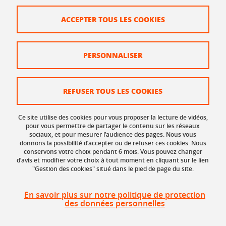
Informations légales
ACCEPTER TOUS LES COOKIES
Plan du site
Mentions légales
PERSONNALISER
Données personnelles
Crédits
REFUSER TOUS LES COOKIES
Politique des cookies
Ce site utilise des cookies pour vous proposer la lecture de vidéos,
Gestion des cookies
pour vous permettre de partager le contenu sur les réseaux
sociaux, et pour mesurer l’audience des pages. Nous vous
donnons la possibilité d’accepter ou de refuser ces cookies. Nous
Accessibilité : non conforme
conservons votre choix pendant 6 mois. Vous pouvez changer
d’avis et modifier votre choix à tout moment en cliquant sur le lien
"Gestion des cookies" situé dans le pied de page du site.
En savoir plus sur notre politique de protection
des données personnelles