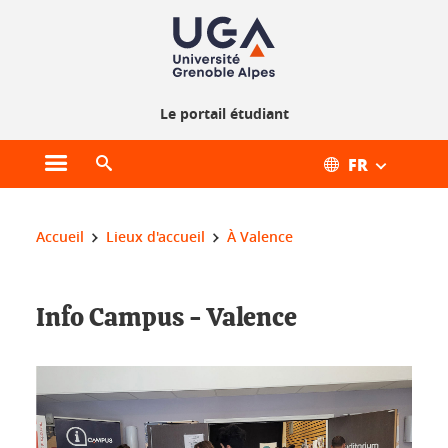
Gestion des cookies
Le portail étudiant
FR
Ouvrir le menu principal
Ouvrir le moteur de recherche
Vous êtes ici :
Accueil
Lieux d'accueil
À Valence
Info Campus - Valence