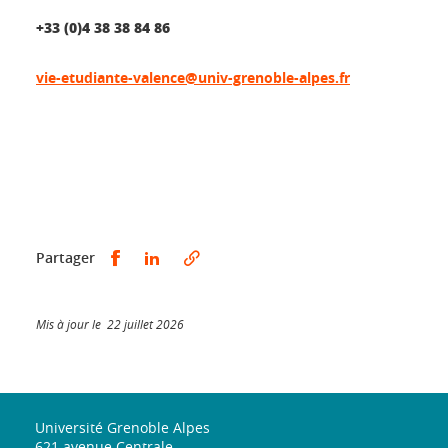
+33 (0)4 38 38 84 86
vie-etudiante-valence@univ-grenoble-alpes.fr
Partager sur Facebook
Partager sur LinkedIn
Partager
Mis à jour le 22 juillet 2026
Université Grenoble Alpes
621 avenue Centrale