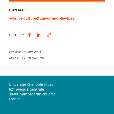
CONTACT
valence-culture@univ-grenoble-alpes.fr
Partager sur Facebook
Partager sur LinkedIn
Partager
Publié le 19 mars 2026
Mis à jour le 20 mars 2026
Université Grenoble Alpes
621 avenue Centrale
38400 Saint-Martin-d'Hères
France