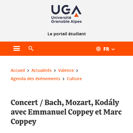
Gestion des cookies
Le portail étudiant
FR
Ouvrir le menu principal
Ouvrir le moteur de recherche
Vous êtes ici :
Accueil
Actualités
Valence
Agenda des évènements
Culture
Concert / Bach, Mozart, Kodály
avec Emmanuel Coppey et Marc
Coppey