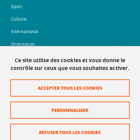
Sport
Culture
International
Orientation
Entreprenariat
Ce site utilise des cookies et vous donne le
contrôle sur ceux que vous souhaitez activer.
Informations légales
ACCEPTER TOUS LES COOKIES
Plan du site
Mentions légales
PERSONNALISER
Données personnelles
Crédits
REFUSER TOUS LES COOKIES