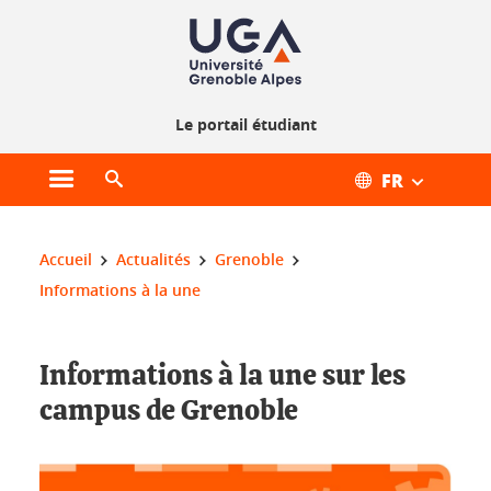
Gestion des cookies
Le portail étudiant
FR
Ouvrir le menu principal
Ouvrir le moteur de recherche
Vous êtes ici :
Accueil
Actualités
Grenoble
Informations à la une
Informations à la une sur les
campus de Grenoble