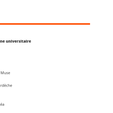
ne universitaire
- Muse
Ardèche
téa