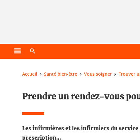
Gestion des cookies
Ouvrir le menu principal
Ouvrir le moteur de recherche
Vous êtes ici :
Accueil
Santé bien-être
Vous soigner
Trouver 
Prendre un rendez-vous pour
Les infirmières et les infirmiers du servic
prescription...