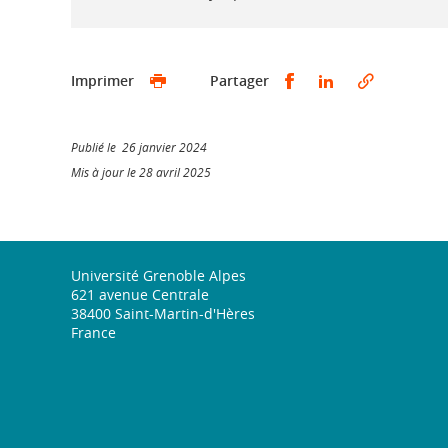
Partager sur Faceb
Partager sur L
Imprimer
Partager
Publié le 26 janvier 2024
Mis à jour le 28 avril 2025
Université Grenoble Alpes
621 avenue Centrale
38400 Saint-Martin-d'Hères
France