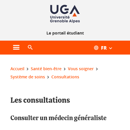
Gestion des cookies
Le portail étudiant
FR
Ouvrir le menu principal
Ouvrir le moteur de recherche
Vous êtes ici :
Accueil
Santé bien-être
Vous soigner
Système de soins
Consultations
Les consultations
Consulter un médecin généraliste