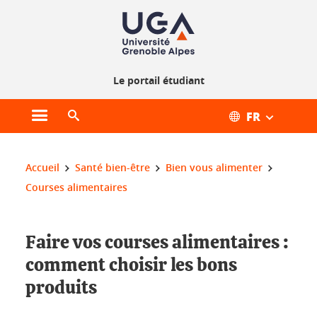
Gestion des cookies
Le portail étudiant
FR
Ouvrir le menu principal
Ouvrir le moteur de recherche
Vous êtes ici :
Accueil
Santé bien-être
Bien vous alimenter
Courses alimentaires
Faire vos courses alimentaires :
comment choisir les bons
produits