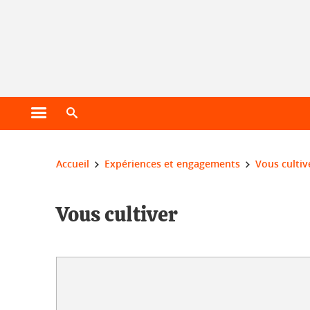
Gestion des cookies
Ouvrir le menu principal
Ouvrir le moteur de recherche
Vous êtes ici :
Accueil
Expériences et engagements
Vous cultiv
Vous cultiver
Vous cultiver