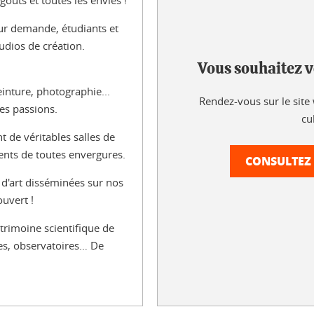
goûts et toutes les envies !
sur demande, étudiants et
udios de création.
Vous souhaitez v
einture, photographie...
Rendez-vous sur le site 
es passions.
cul
 de véritables salles de
ents de toutes envergures.
CONSULTEZ 
 d'art disséminées sur nos
ouvert !
trimoine scientifique de
ires, observatoires… De